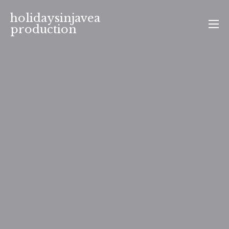
Aller
holidaysinjavea
au
production
contenu