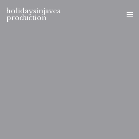
Aller
holidaysinjavea
au
production
contenu