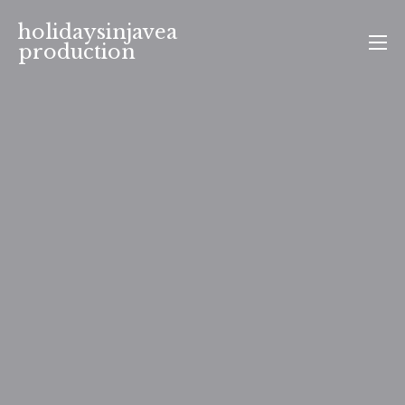
Aller
holidaysinjavea
au
production
contenu