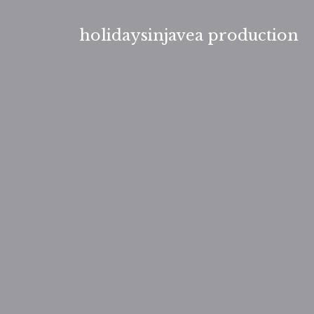
Aller
au
holidaysinjavea production
contenu