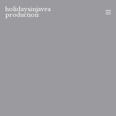
Aller
holidaysinjavea
au
production
contenu