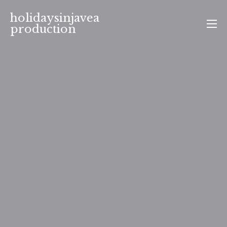
Aller
holidaysinjavea
au
production
contenu