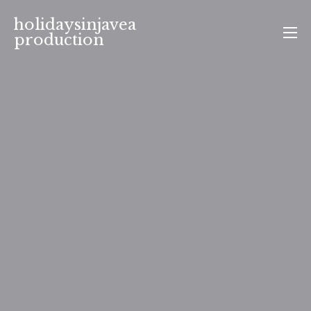
Aller
holidaysinjavea
au
production
contenu