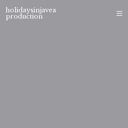
Aller
holidaysinjavea
au
production
contenu