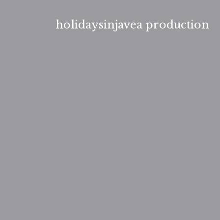
Aller
au
holidaysinjavea production
contenu