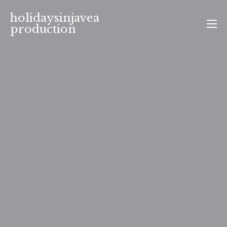
Aller
holidaysinjavea
au
production
contenu