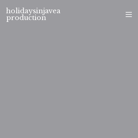
Aller
holidaysinjavea
au
production
contenu