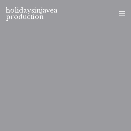
Aller
holidaysinjavea
au
production
contenu