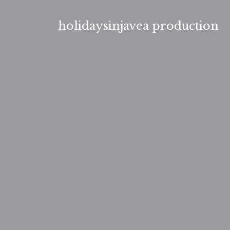
Aller
au
holidaysinjavea production
contenu