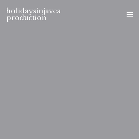
Aller
holidaysinjavea
au
production
contenu