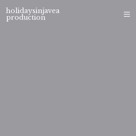
Aller
holidaysinjavea
au
production
contenu