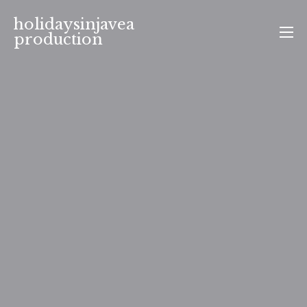
Aller
holidaysinjavea
au
production
contenu