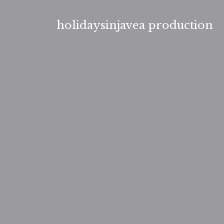
Aller
au
holidaysinjavea production
contenu