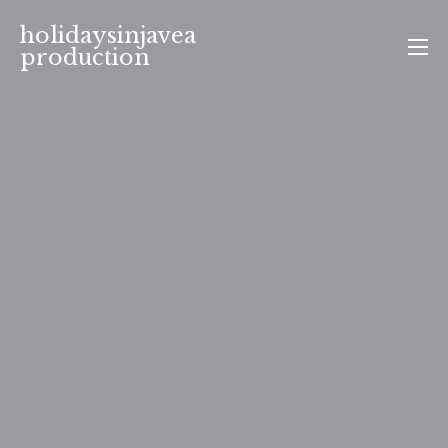
Aller
holidaysinjavea
au
production
contenu