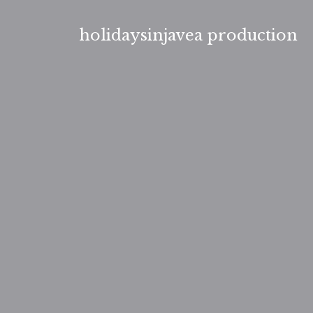
Aller
au
holidaysinjavea production
contenu