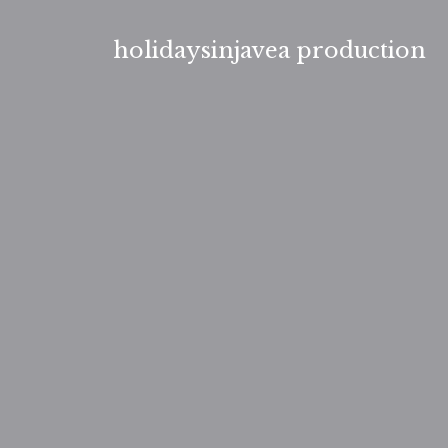
Aller
au
holidaysinjavea production
contenu