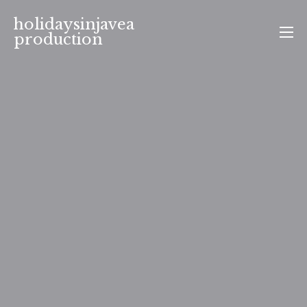
Aller
holidaysinjavea
au
production
contenu