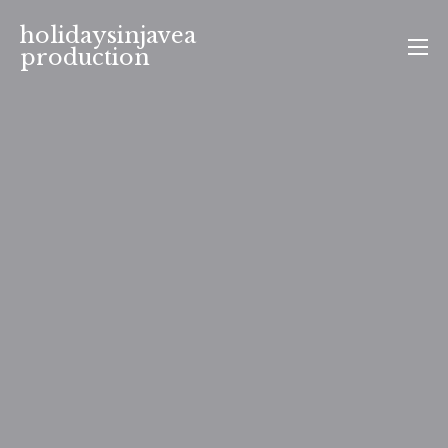
Aller
holidaysinjavea
au
production
contenu