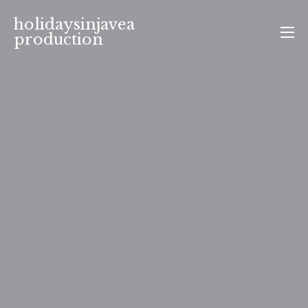
Aller
holidaysinjavea
au
production
contenu