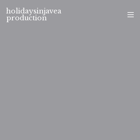
Aller
holidaysinjavea
au
production
contenu