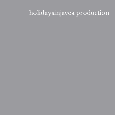
Aller
au
holidaysinjavea production
contenu