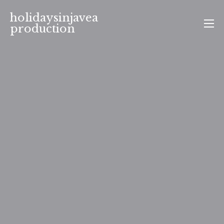
Aller
holidaysinjavea
au
production
contenu