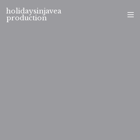
Aller
holidaysinjavea
au
production
contenu