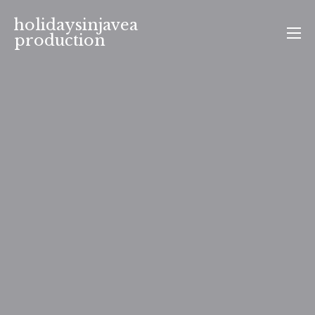
Aller
holidaysinjavea
au
production
contenu