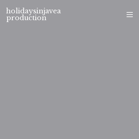
Aller
holidaysinjavea
au
production
contenu