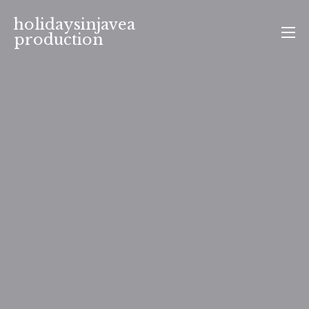
Aller
holidaysinjavea
au
production
contenu