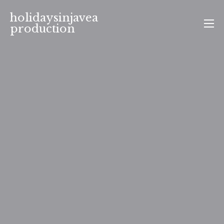
Aller
holidaysinjavea
au
production
contenu