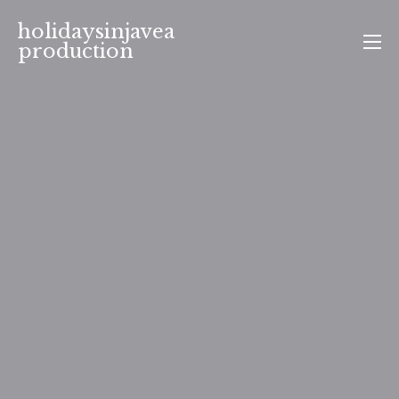
Aller
holidaysinjavea
au
production
contenu