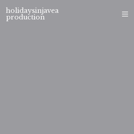
Aller
holidaysinjavea
au
production
contenu