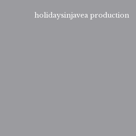
Aller
au
holidaysinjavea production
contenu