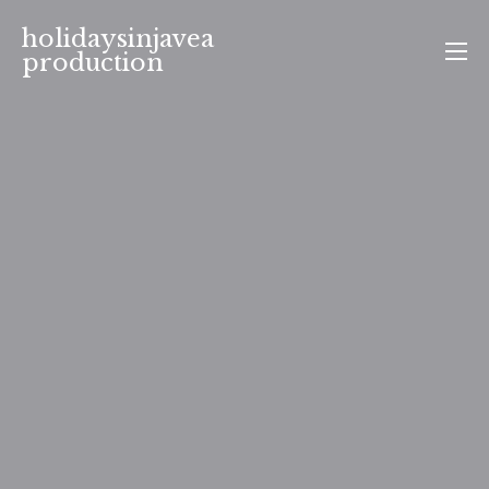
Aller
holidaysinjavea
au
production
contenu