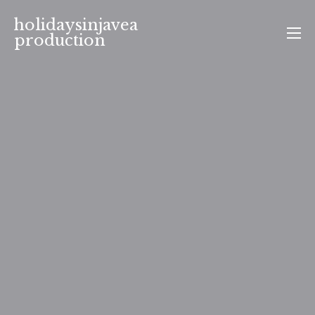
Aller
holidaysinjavea
au
production
contenu