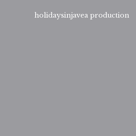
Aller
au
holidaysinjavea production
contenu