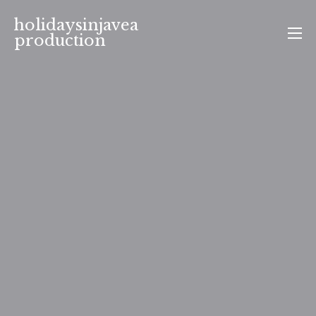
Aller
holidaysinjavea
au
production
contenu