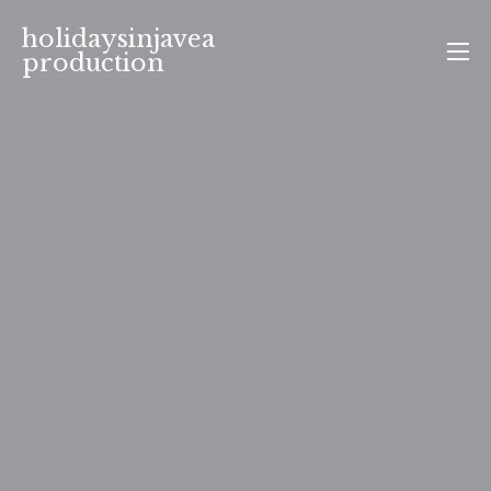
Aller
holidaysinjavea
au
production
contenu