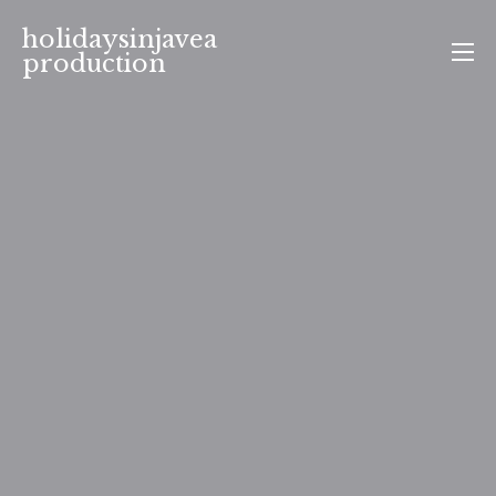
Aller
holidaysinjavea
au
production
contenu