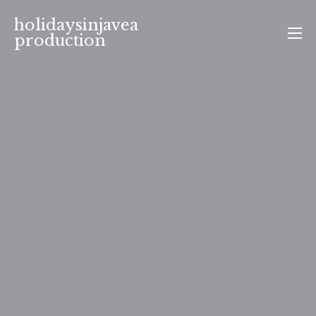
Aller
holidaysinjavea
au
production
contenu