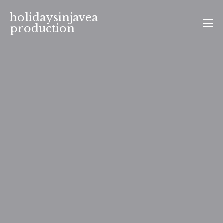
Aller
holidaysinjavea
au
production
contenu