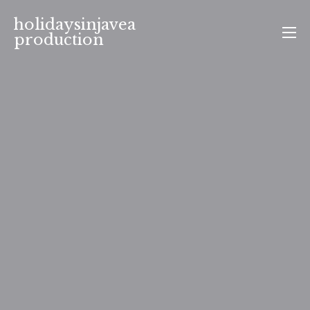
Aller
holidaysinjavea
au
production
contenu