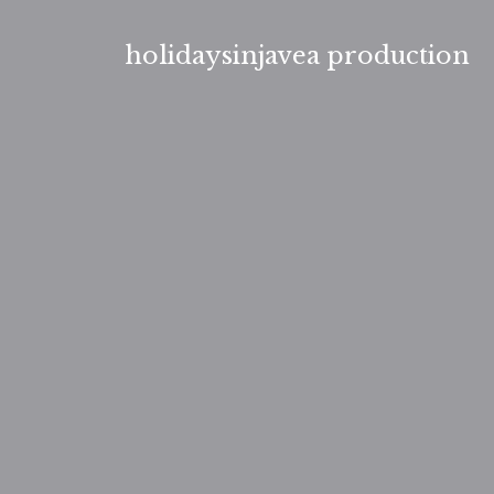
Aller
au
holidaysinjavea production
contenu