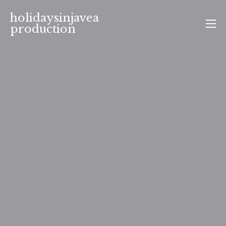
Aller
holidaysinjavea
au
production
contenu