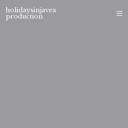
Aller
holidaysinjavea
au
production
contenu