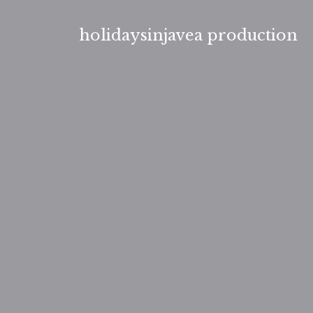
Aller
au
holidaysinjavea production
contenu