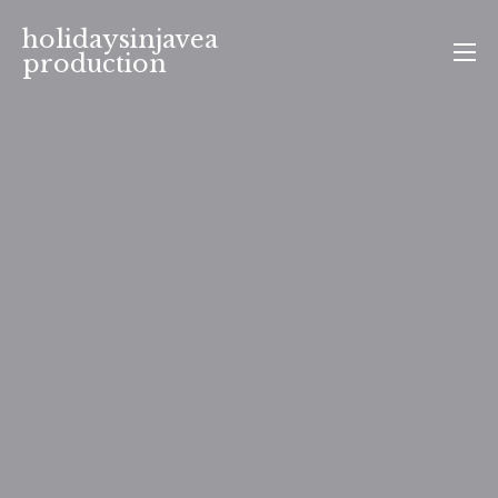
Aller
holidaysinjavea
au
production
contenu