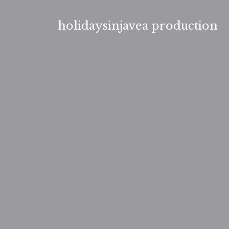
Aller
au
holidaysinjavea production
contenu