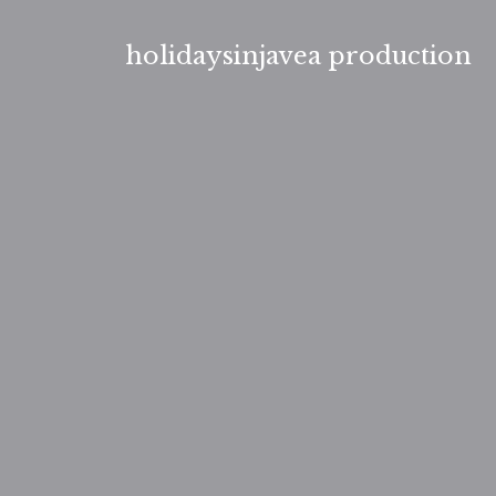
Aller
au
holidaysinjavea production
contenu